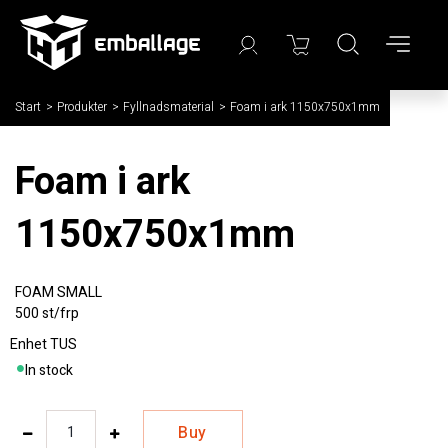
Start
/
Produkter
/
Fyllnadsmaterial
/
Foam i ark 1150x750x1mm
Foam i ark
1150x750x1mm
FOAM SMALL
500 st/frp
Enhet
TUS
In stock
Buy