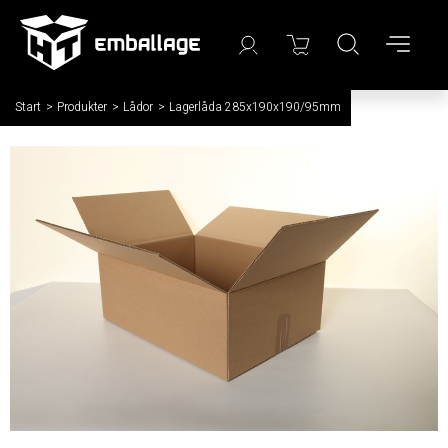
Start
/
Produkter
/
Lådor
/
Lagerlåda 285x190x190/95mm