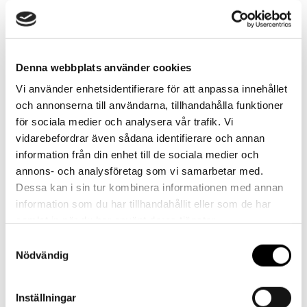
Har du frågor eller behöver hjälp?
Vi finns här för dig!
Denna webbplats använder cookies
Vår kundtjänst är tillgänglig Mån – Fre: 07:30 –
Vi använder enhetsidentifierare för att anpassa innehållet
16:30
och annonserna till användarna, tillhandahålla funktioner
för sociala medier och analysera vår trafik. Vi
Kontakt
vidarebefordrar även sådana identifierare och annan
information från din enhet till de sociala medier och
annons- och analysföretag som vi samarbetar med.
Dessa kan i sin tur kombinera informationen med annan
information som du har tillhandahållit eller som de har
samlat in när du har använt deras tjänster.
Referenser
Samtyckesval
Nödvändig
Inställningar