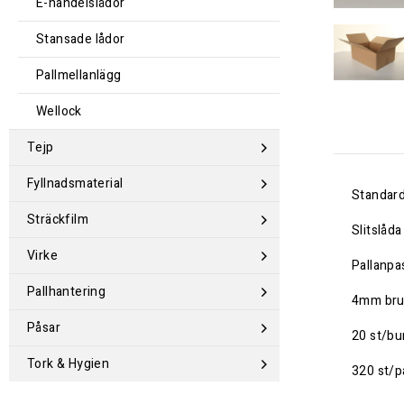
E-handelslådor
Stansade lådor
Pallmellanlägg
Wellock
Tejp
Fyllnadsmaterial
Standard
Sträckfilm
Slitslåd
Virke
Pallanpa
Pallhantering
4mm bru
Påsar
20 st/bu
Tork & Hygien
320 st/pa