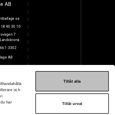
ge AB
mballage.se
418 40 30 10
gsvägen 7
 Landskrona
661-3302
lage AB
Tillåt alla
illhandahålla
ifierare och
vi
 du har
Tillåt urval