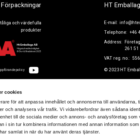
Förpackningar
HT Emballa
E-mail:
info@hte
tåliga och värdefulla
produkter
Telephone:
+46 
Address:
Företa
261 51
VAT reg. no.:
556
© 2023 HT Embal
ppförandepolicy
r cookies
rare för att anpassa innehållet och annonserna till användarna, t
er och analysera vår trafik. Vi vidarebefordrar även sådana ident
 enhet till de sociala medier och annons- och analysföretag som 
 i sin tur kombinera informationen med annan information som
e har samlat in när du har använt deras tjänster.