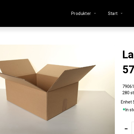
Produkter
Start
Lagerlåda
5
79061
280 st
Enhet
In s