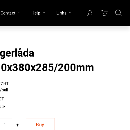
Contact
Help
Links
70x380x285/200mm
7 HT
/pall
ST
tock
Buy