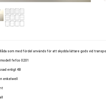
låda som med fördel används för att skydda lättare gods vid transpo
a modell fefco 0201
ssad enligt 4B
n enkelwell
nt
ll