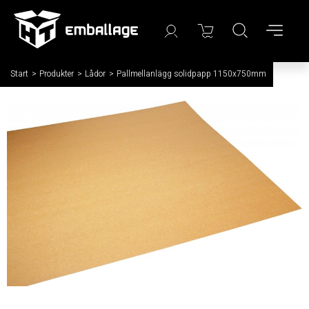
Start
/
Produkter
/
Lådor
/
Pallmellanlägg solidpapp 1150x750mm