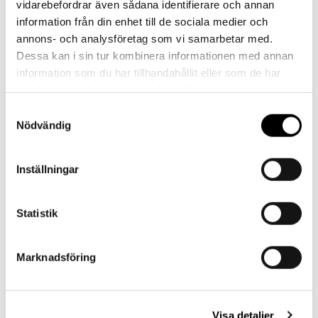
Kontakt
vidarebefordrar även sådana identifierare och annan
information från din enhet till de sociala medier och
annons- och analysföretag som vi samarbetar med.
Dessa kan i sin tur kombinera informationen med annan
information som du har tillhandahållit eller som de har
samlat in när du har använt deras tjänster.
Referenser
Samtyckesval
Nödvändig
Inställningar
Landskrona BoIS
Statistik
Marknadsföring
Visa detaljer