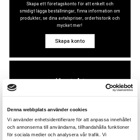
Skapa ett företagskonto för att enkelt och
smidigt lägga beställningar, finna information om
produkter, se dina avtalspriser, orderhistorik och
mycket mer!
Skapa konto
Kontakt
Har du frågor eller behöver hjälp?
Vi finns här för dig!
Denna webbplats använder cookies
Vår kundtjänst är tillgänglig Mån – Fre: 07:30 –
Vi använder enhetsidentifierare för att anpassa innehållet
16:30
och annonserna till användarna, tillhandahålla funktioner
för sociala medier och analysera vår trafik. Vi