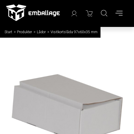
Start
/
Produkter
/
Lådor
/
Visitkortslåda 97x60x35 mm