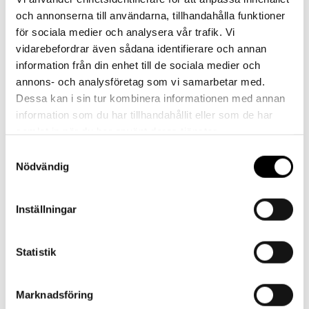
Vår kundtjänst är tillgänglig Mån – Fre: 07:30 –
och annonserna till användarna, tillhandahålla funktioner
16:30
för sociala medier och analysera vår trafik. Vi
vidarebefordrar även sådana identifierare och annan
Kontakt
information från din enhet till de sociala medier och
annons- och analysföretag som vi samarbetar med.
Dessa kan i sin tur kombinera informationen med annan
information som du har tillhandahållit eller som de har
samlat in när du har använt deras tjänster.
Samtyckesval
Referenser
Nödvändig
Inställningar
Statistik
Landskrona BoIS
Marknadsföring