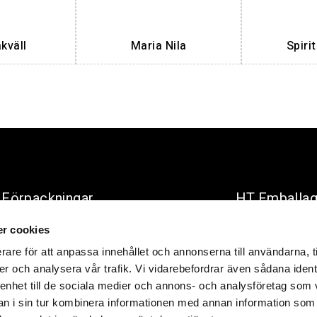
väll
Maria Nila
Spiri
Förpackningar
HT Emballa
r cookies
E-mail:
info@hte
tåliga och värdefulla
rare för att anpassa innehållet och annonserna till användarna, t
produkter
Telephone:
+46 
er och analysera vår trafik. Vi vidarebefordrar även sådana ident
Address:
Företa
 enhet till de sociala medier och annons- och analysföretag som 
261 51
 i sin tur kombinera informationen med annan information som