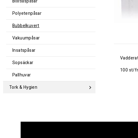
Blixtlåspåsar
Polyetenpåsar
Bubbelkuvert
Vakuumpåsar
Insatspåsar
Vadderat
Sopsäckar
100 st/f
Pallhuvar
Tork & Hygien