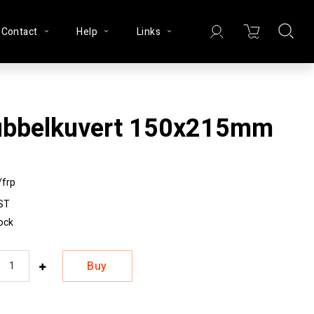
Contact
Help
Links
Bubbelkuvert 150x215mm
/frp
ST
tock
Buy