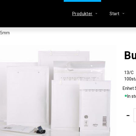
Produkter
Start
215mm
13/C
100st
Enhet
In s