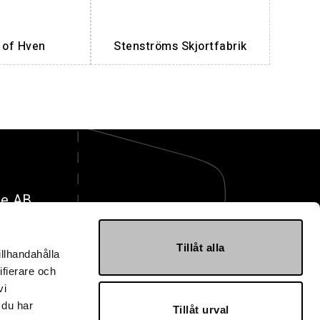
t of Hven
Stenströms Skjortfabrik
ge AB
mballage.se
Tillåt alla
illhandahålla
418 40 30 10
ifierare och
gsvägen 7
vi
 Landskrona
 du har
Tillåt urval