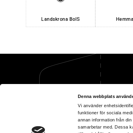
Landskrona BoIS
Hemmak
Denna webbplats använde
Vi tar hand om öm
Vi använder enhetsidentifie
funktioner för sociala medi
annan information från din
samarbetar med. Dessa kan