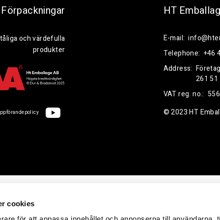
Förpackningar
HT Emballa
E-mail:
info@hte
tåliga och värdefulla
produkter
Telephone:
+46 
Address:
Företa
261 51
VAT reg. no.:
556
© 2023 HT Embal
ppförandepolicy
r cookies
rare för att anpassa innehållet och annonserna till användarna, t