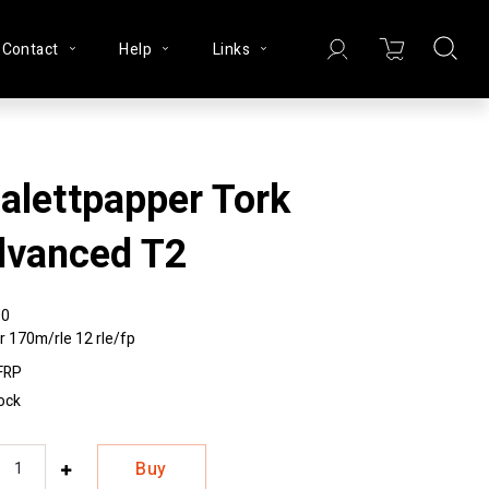
Contact
Help
Links
vanced T2
90
r 170m/rle 12 rle/fp
FRP
tock
Buy