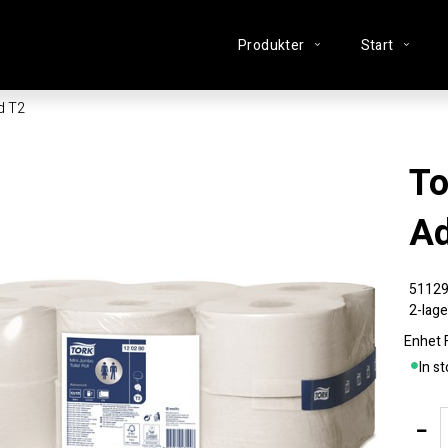
Produkter
Start
d T2
Toalettpapper Tork
Ad
5112
2-lage
Enhet
In s