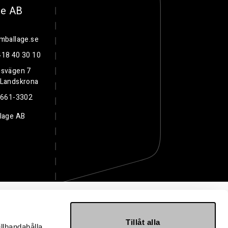
ge AB
mballage.se
418 40 30 10
gsvägen 7
 Landskrona
661-3302
lage AB
Tillåt alla
illhandahålla