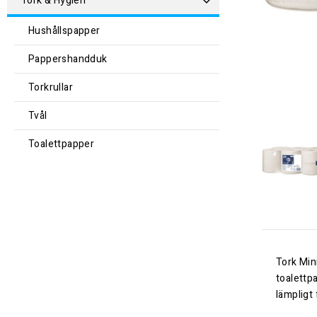
Tork & Hygien
Hushållspapper
Pappershandduk
Torkrullar
Tvål
Toalettpapper
Tork Min
toalettp
lämpligt