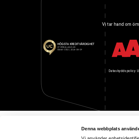
Vi tar hand om öm
Dataskyddspolicy
U
Denna webbplats använde
Vi använder enhetsidentifie