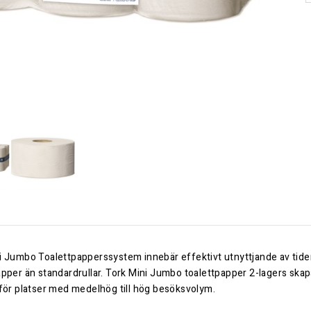
i Jumbo Toalettpapperssystem innebär effektivt utnyttjande av ti
apper än standardrullar. Tork Mini Jumbo toalettpapper 2-lagers ska
 för platser med medelhög till hög besöksvolym.