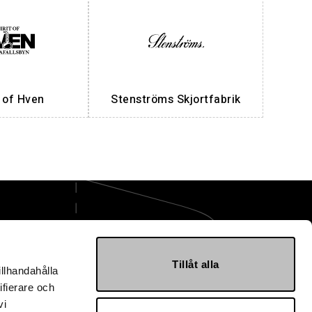
t of Hven
Stenströms Skjortfabrik
ge AB
Tillåt alla
illhandahålla
mballage.se
ifierare och
vi
 40 30 10