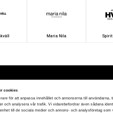
väll
Maria Nila
Spiri
Förpackningar
HT Emballa
r cookies
rare för att anpassa innehållet och annonserna till användarna, t
E-post:
info@hte
er och analysera vår trafik. Vi vidarebefordrar även sådana ident
tåliga och värdefulla
produkter
 enhet till de sociala medier och annons- och analysföretag som 
Telefon:
+46 418