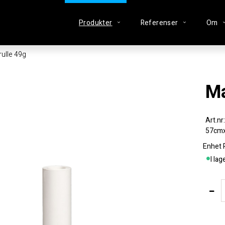
Produkter
Referenser
Om
rulle 49g
57cmx
Enhet
I lag