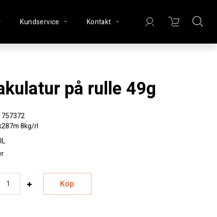
Kundservice
Kontakt
Makulatur på rulle 49g
757372
287m 8kg/rl
RL
er
Köp