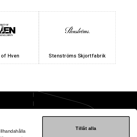
t of Hven
Stenströms Skjortfabrik
ge AB
Tillåt alla
illhandahålla