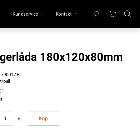
Kundservice
Kontakt
agerlåda 180x120x80mm
790017 HT
/pall
ST
er
Köp