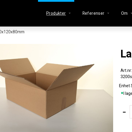
Produkter
Referenser
Om
80x120x80mm
L
3200st
Enhet
I lag