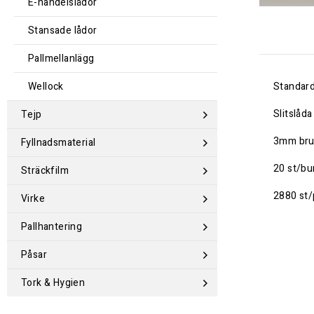
E-handelslådor
Stansade lådor
Pallmellanlägg
Wellock
Standard
Slitslåd
Tejp
3mm bru
Fyllnadsmaterial
20 st/bu
Sträckfilm
2880 st/
Virke
Pallhantering
Påsar
Tork & Hygien