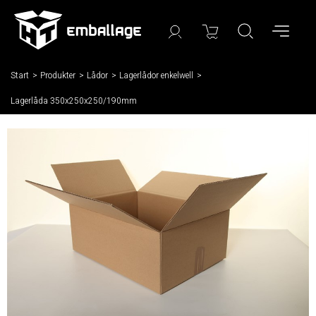
Start
/
Produkter
/
Lådor
/
Lagerlådor enkelwell
/
Lagerlåda 350x250x250/190mm