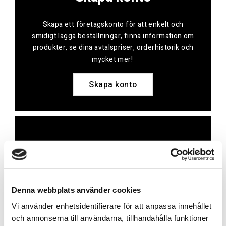
Skapa ett företagskonto för att enkelt och
smidigt lägga beställningar, finna information om
produkter, se dina avtalspriser, orderhistorik och
mycket mer!
Skapa konto
Kontakt
Har du frågor eller behöver hjälp?
Vi finns här för dig!
Denna webbplats använder cookies
Vi använder enhetsidentifierare för att anpassa innehållet
Vår kundtjänst är tillgänglig Mån – Fre: 07:30 –
och annonserna till användarna, tillhandahålla funktioner
16:30