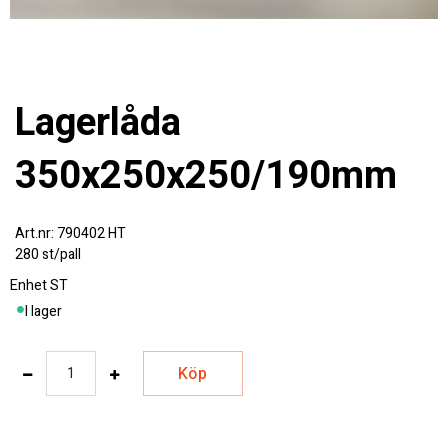
Lagerlåda
350x250x250/190mm
790402 HT
280 st/pall
Enhet
ST
I lager
Köp