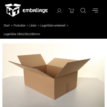
Start
/
Produkter
/
Lådor
/
Lagerlådor enkelwell
/
Lagerlåda 380x285x380mm