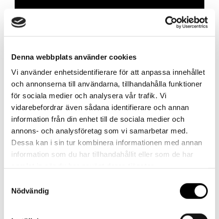
Kontakt
Har du frågor eller behöver hjälp?
Vi finns här för dig!
Denna webbplats använder cookies
Vår kundtjänst är tillgänglig Mån – Fre: 07:30 –
Vi använder enhetsidentifierare för att anpassa innehållet
16:30
och annonserna till användarna, tillhandahålla funktioner
för sociala medier och analysera vår trafik. Vi
Kontakt
vidarebefordrar även sådana identifierare och annan
information från din enhet till de sociala medier och
annons- och analysföretag som vi samarbetar med.
Dessa kan i sin tur kombinera informationen med annan
information som du har tillhandahållit eller som de har
samlat in när du har använt deras tjänster.
Referenser
Samtyckesval
Nödvändig