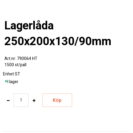
Lagerlåda
250x200x130/90mm
790064 HT
1500 st/pall
Enhet
ST
I lager
Köp