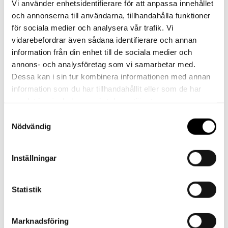
Vi använder enhetsidentifierare för att anpassa innehållet
och annonserna till användarna, tillhandahålla funktioner
Har du frågor eller behöver hjälp?
för sociala medier och analysera vår trafik. Vi
Vi finns här för dig!
vidarebefordrar även sådana identifierare och annan
information från din enhet till de sociala medier och
Vår kundtjänst är tillgänglig Mån – Fre: 07:30 –
annons- och analysföretag som vi samarbetar med.
16:30
Dessa kan i sin tur kombinera informationen med annan
information som du har tillhandahållit eller som de har
Kontakt
samlat in när du har använt deras tjänster.
Samtyckesval
Nödvändig
Inställningar
Referenser
Statistik
Marknadsföring