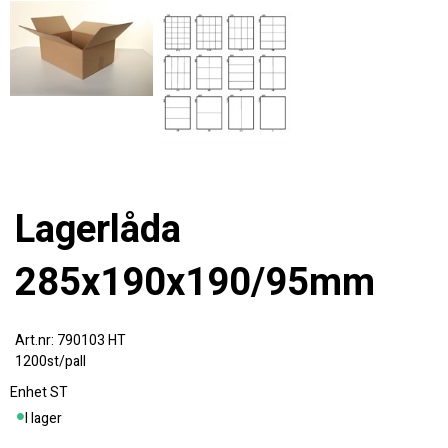
Lagerlåda
285x190x190/95mm
790103 HT
1200st/pall
Enhet
ST
I lager