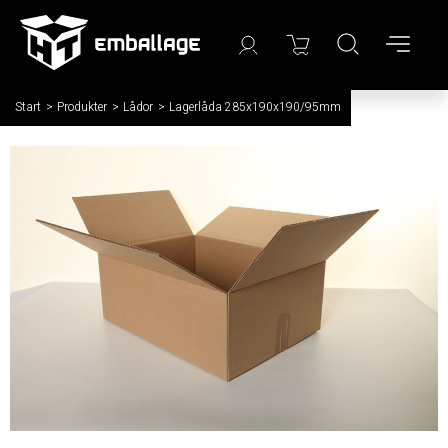
Start
/
Produkter
/
Lådor
/
Lagerlåda 285x190x190/95mm