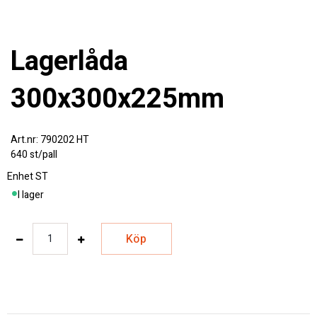
Lagerlåda
300x300x225mm
790202 HT
640 st/pall
Enhet
ST
I lager
Köp