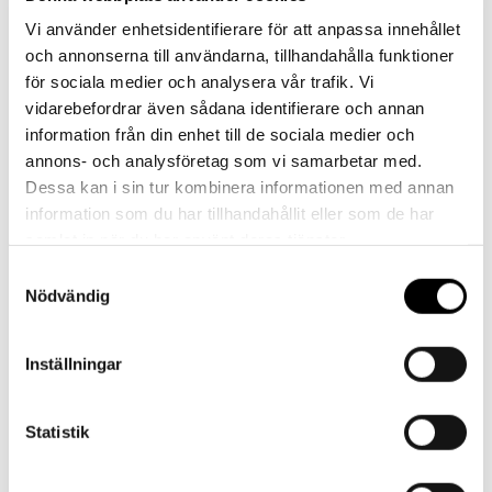
Vi använder enhetsidentifierare för att anpassa innehållet
Har du frågor eller behöver hjälp?
och annonserna till användarna, tillhandahålla funktioner
Vi finns här för dig!
för sociala medier och analysera vår trafik. Vi
vidarebefordrar även sådana identifierare och annan
Vår kundtjänst är tillgänglig Mån – Fre: 07:30 –
information från din enhet till de sociala medier och
16:30
annons- och analysföretag som vi samarbetar med.
Dessa kan i sin tur kombinera informationen med annan
Kontakt
information som du har tillhandahållit eller som de har
samlat in när du har använt deras tjänster.
Samtyckesval
Nödvändig
Referenser
Inställningar
Statistik