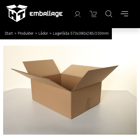
Start
/
Produkter
/
Lådor
/
Lagerlåda 570x380x285/200mm