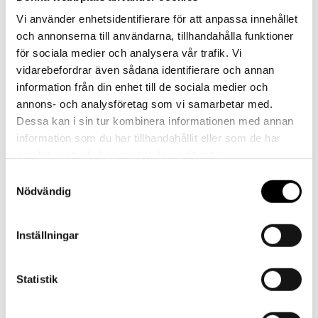
Vi använder enhetsidentifierare för att anpassa innehållet
Har du frågor eller behöver hjälp?
och annonserna till användarna, tillhandahålla funktioner
Vi finns här för dig!
för sociala medier och analysera vår trafik. Vi
vidarebefordrar även sådana identifierare och annan
Vår kundtjänst är tillgänglig Mån – Fre: 07:30 –
information från din enhet till de sociala medier och
16:30
annons- och analysföretag som vi samarbetar med.
Dessa kan i sin tur kombinera informationen med annan
Kontakt
information som du har tillhandahållit eller som de har
samlat in när du har använt deras tjänster.
Samtyckesval
Nödvändig
Referenser
Inställningar
Statistik