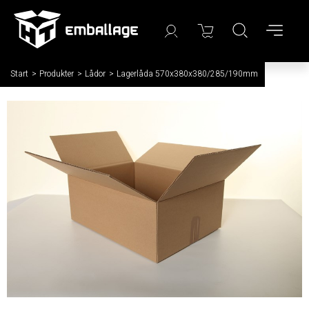
Start
/
Produkter
/
Lådor
/
Lagerlåda 570x380x380/285/190mm