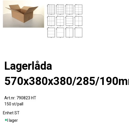
Lagerlåda
570x380x380/285/190
790823 HT
150 st/pall
Enhet
ST
I lager