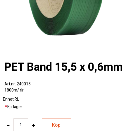
PET Band 15,5 x 0,6mm
240015
1800m/ rlr
Enhet
RL
Ej i lager
Köp