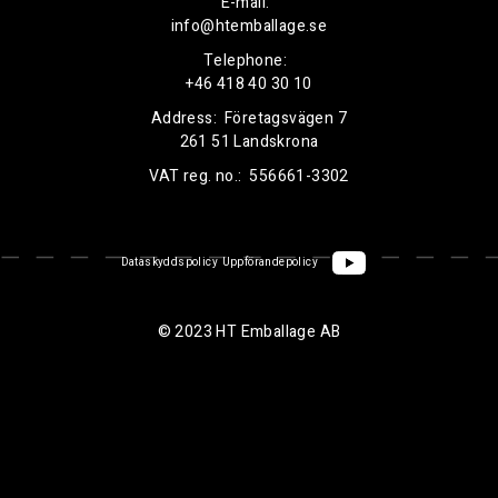
E-mail:
info@htemballage.se
Telephone:
+46 418 40 30 10
Address:
Företagsvägen 7
261 51 Landskrona
VAT reg. no.:
556661-3302
Dataskyddspolicy
Uppförandepolicy
© 2023 HT Emballage AB