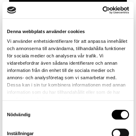
Skapa konto
Denna webbplats använder cookies
Vi använder enhetsidentifierare för att anpassa innehållet
Kontakt
och annonserna till användarna, tillhandahålla funktioner
för sociala medier och analysera vår trafik. Vi
vidarebefordrar även sådana identifierare och annan
Har du frågor eller behöver hjälp?
information från din enhet till de sociala medier och
Vi finns här för dig!
annons- och analysföretag som vi samarbetar med.
Dessa kan i sin tur kombinera informationen med annan
Vår kundtjänst är tillgänglig Mån – Fre: 07:30 –
information som du har tillhandahållit eller som de har
16:30
samlat in när du har använt deras tjänster.
Kontakt
Samtyckesval
Nödvändig
Inställningar