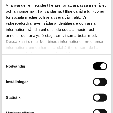
Vi använder enhetsidentifierare för att anpassa innehållet
Har du frågor eller behöver hjälp?
och annonserna till användarna, tillhandahålla funktioner
Vi finns här för dig!
för sociala medier och analysera vår trafik. Vi
vidarebefordrar även sådana identifierare och annan
Vår kundtjänst är tillgänglig Mån – Fre: 07:30 –
information från din enhet till de sociala medier och
16:30
annons- och analysföretag som vi samarbetar med.
Dessa kan i sin tur kombinera informationen med annan
Kontakt
information som du har tillhandahållit eller som de har
samlat in när du har använt deras tjänster.
Samtyckesval
Nödvändig
Referenser
Inställningar
Statistik