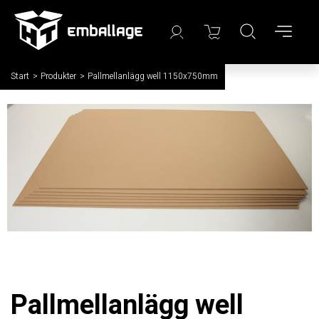
Start
/
Produkter
/
Pallmellanlägg well 1150x750mm
Pallmellanlägg well