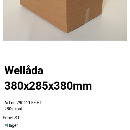
Wellåda
380x285x380mm
790411 BE HT
280st/pall
Enhet
ST
I lager