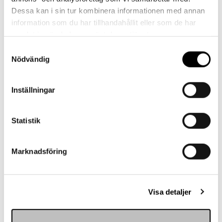
Dessa kan i sin tur kombinera informationen med annan
Referenser
information som du har tillhandahållit eller som de har
samlat in när du har använt deras tjänster.
Samtyckesval
Nödvändig
Inställningar
Landskrona BoIS
Statistik
Marknadsföring
Visa detaljer
Hemmakväll