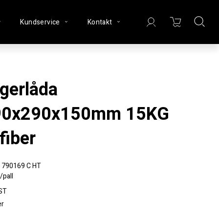
Kundservice
Kontakt
90x290x150mm 15KG
fiber
790169 C HT
/pall
ST
er