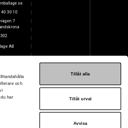
mballage.se
 40 30 10
svägen 7
Landskrona
3302
lage AB
Tillåt alla
illhandahålla
ifierare och
vi
 du har
Tillåt urval
Avvisa