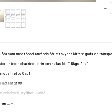
låda som med fördel används för att skydda lättare gods vid transpo
storlek inom charkindustrin och kallas för "15kgs låda"
a modell fefco 0201
ssad enligt 8B
 enkelwell i
nyfiber
kvalité
nt
mer ...