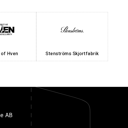
t of Hven
Stenströms Skjortfabrik
ge AB