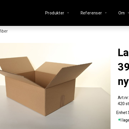
Produkter
Referenser
Om
iber
Lagerlåda
3
ny
420 st
Enhet
I lag