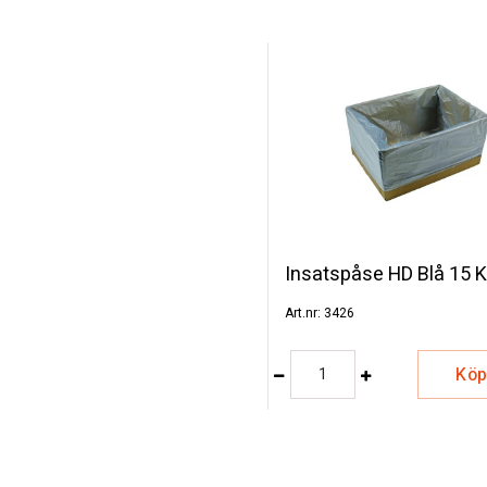
ll
Insatspåse HD Blå 15 
3426
Kö