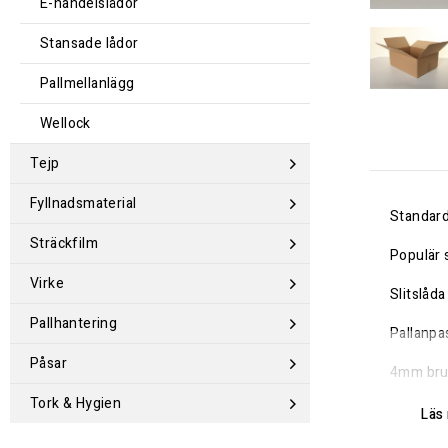
E-handelslådor
Stansade lådor
Pallmellanlägg
Wellock
Tejp
Fyllnadsmaterial
Standard
Sträckfilm
Populär 
Virke
Slitslåd
Pallhantering
Pallanpa
Påsar
4mm brun
Tork & Hygien
20 st/bu
Läs 