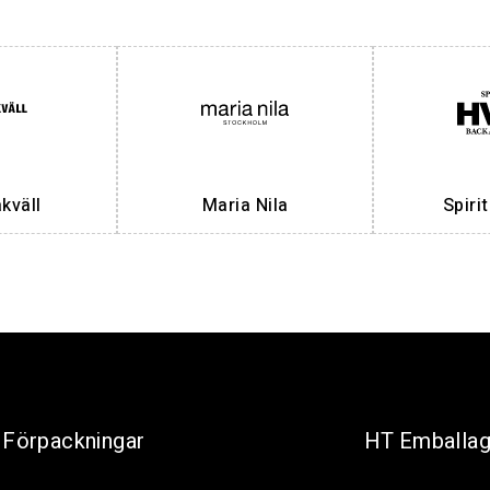
väll
Maria Nila
Spiri
Förpackningar
HT Emballa