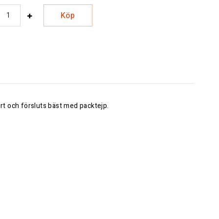
Köp
rt och försluts bäst med packtejp.