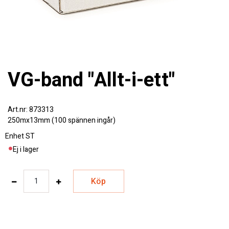
VG-band "Allt-i-ett"
873313
250mx13mm (100 spännen ingår)
Enhet
ST
Ej i lager
Köp