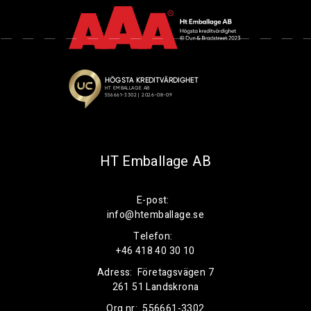
HT Emballage AB
E-post:
info@htemballage.se
Telefon:
+46 418 40 30 10
Adress:
Företagsvägen 7
261 51 Landskrona
Org.nr:
556661-3302