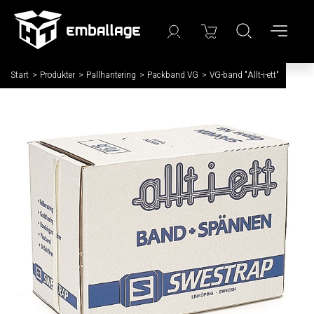
Start
/
Produkter
/
Pallhantering
/
Packband VG
/
VG-band "Allt-i-ett"