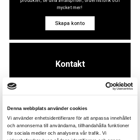
produkter, se dina avtalspriser, orderhistorik och
mycket mer!
Skapa konto
Kontakt
Har du frågor eller behöver hjälp?
Vi finns här för dig!
Vår kundtjänst är tillgänglig Mån – Fre: 07:30 –
16:30
Denna webbplats använder cookies
Vi använder enhetsidentifierare för att anpassa innehållet
Kontakt
och annonserna till användarna, tillhandahålla funktioner
för sociala medier och analysera vår trafik. Vi