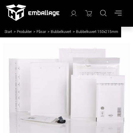
Start
/
Produkter
/
Påsar
/
Bubbelkuvert
/
Bubbelkuvert 150x215mm