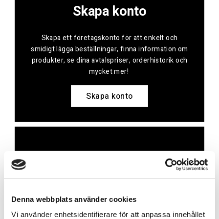
Skapa konto
Skapa ett företagskonto för att enkelt och
smidigt lägga beställningar, finna information om
produkter, se dina avtalspriser, orderhistorik och
mycket mer!
Skapa konto
Kontakt
Har du frågor eller behöver hjälp?
Vi finns här för dig!
Denna webbplats använder cookies
Vi använder enhetsidentifierare för att anpassa innehållet
Vår kundtjänst är tillgänglig Mån – Fre: 07:30 –