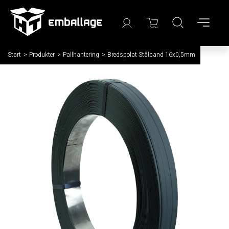
Start
/
Produkter
/
Pallhantering
/
Bredspolat Stålband 16x0,5mm