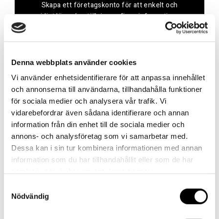
Skapa ett företagskonto för att enkelt och
smidigt lägga beställningar, finna information om
produkter, se dina avtalspriser, orderhistorik och
mycket mer!
Skapa konto
Denna webbplats använder cookies
Vi använder enhetsidentifierare för att anpassa innehållet
och annonserna till användarna, tillhandahålla funktioner
för sociala medier och analysera vår trafik. Vi
vidarebefordrar även sådana identifierare och annan
Kontakt
information från din enhet till de sociala medier och
annons- och analysföretag som vi samarbetar med.
Dessa kan i sin tur kombinera informationen med annan
Har du frågor eller behöver hjälp?
information som du har tillhandahållit eller som de har
Vi finns här för dig!
samlat in när du har använt deras tjänster.
Vår kundtjänst är tillgänglig Mån – Fre: 07:30 –
Samtyckesval
16:30
Nödvändig