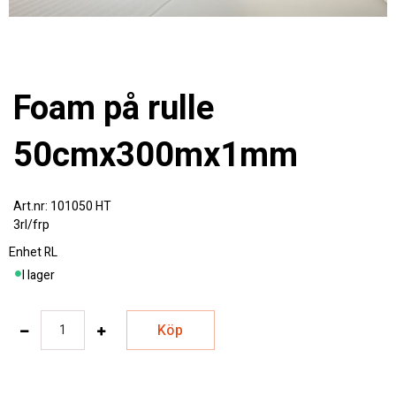
Foam på rulle
50cmx300mx1mm
101050 HT
3rl/frp
Enhet
RL
I lager
Köp