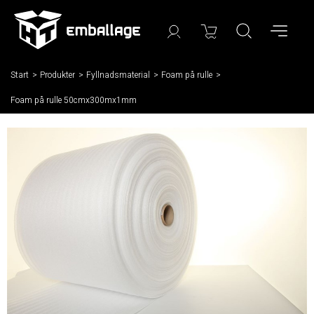
Start
/
Produkter
/
Fyllnadsmaterial
/
Foam på rulle
/
Foam på rulle 50cmx300mx1mm