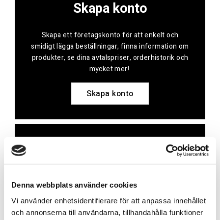
Skapa konto
Skapa ett företagskonto för att enkelt och
smidigt lägga beställningar, finna information om
produkter, se dina avtalspriser, orderhistorik och
mycket mer!
Skapa konto
Kontakt
Har du frågor eller behöver hjälp?
Denna webbplats använder cookies
Vi finns här för dig!
Vi använder enhetsidentifierare för att anpassa innehållet
och annonserna till användarna, tillhandahålla funktioner
Vår kundtjänst är tillgänglig Mån – Fre: 07:30 –