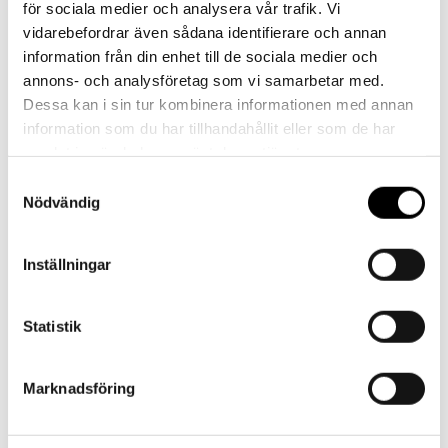
för sociala medier och analysera vår trafik. Vi
16:30
vidarebefordrar även sådana identifierare och annan
information från din enhet till de sociala medier och
Kontakt
annons- och analysföretag som vi samarbetar med.
Dessa kan i sin tur kombinera informationen med annan
information som du har tillhandahållit eller som de har
samlat in när du har använt deras tjänster.
Samtyckesval
Nödvändig
Referenser
Inställningar
Statistik
Landskrona BoIS
Marknadsföring