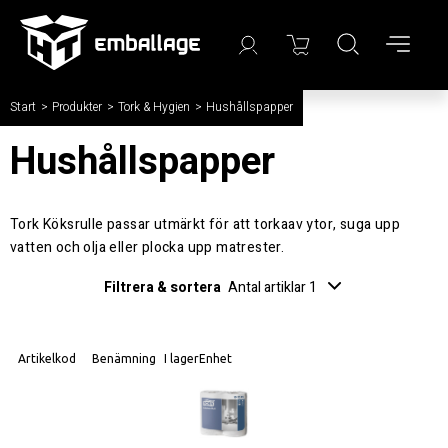
Start
/
Produkter
/
Tork & Hygien
/
Hushållspapper
Hushållspapper
Tork Köksrulle passar utmärkt för att torkaav ytor, suga upp
vatten och olja eller plocka upp matrester.
Filtrera & sortera
Antal artiklar 1
Artikelkod
Benämning
I lager
Enhet