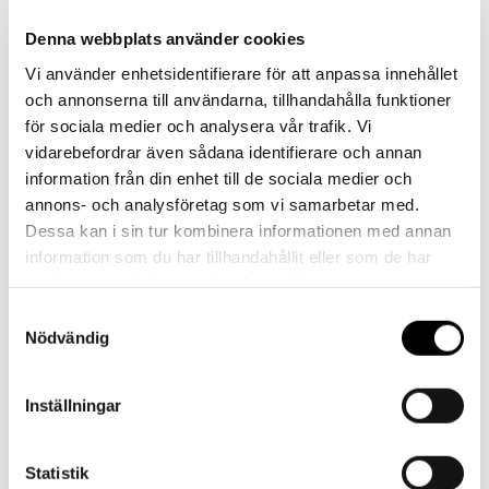
Kontakt
Denna webbplats använder cookies
Vi använder enhetsidentifierare för att anpassa innehållet
Har du frågor eller behöver hjälp?
och annonserna till användarna, tillhandahålla funktioner
Vi finns här för dig!
för sociala medier och analysera vår trafik. Vi
vidarebefordrar även sådana identifierare och annan
Vår kundtjänst är tillgänglig Mån – Fre: 07:30 –
information från din enhet till de sociala medier och
16:30
annons- och analysföretag som vi samarbetar med.
Dessa kan i sin tur kombinera informationen med annan
Kontakt
information som du har tillhandahållit eller som de har
samlat in när du har använt deras tjänster.
Samtyckesval
Nödvändig
Referenser
Inställningar
Statistik