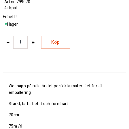
799070
4 rl/pall
Enhet
RL
I lager
Köp
Wellpapp på rulle är det perfekta materialet för all
emballering.
Starkt, lättarbetat och formbart.
70cm
75m /rl