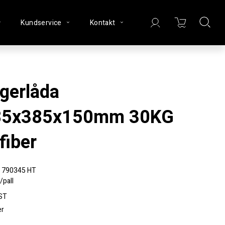
Kundservice
Kontakt
85x385x150mm 30KG
fiber
790345 HT
/pall
ST
er