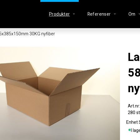
Produkter
Referenser
Om
85x385x150mm 30KG nyfiber
Lagerlåda
5
ny
280 st
Enhet
I lag