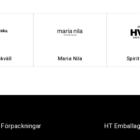
väll
Maria Nila
Spiri
Förpackningar
HT Emballa