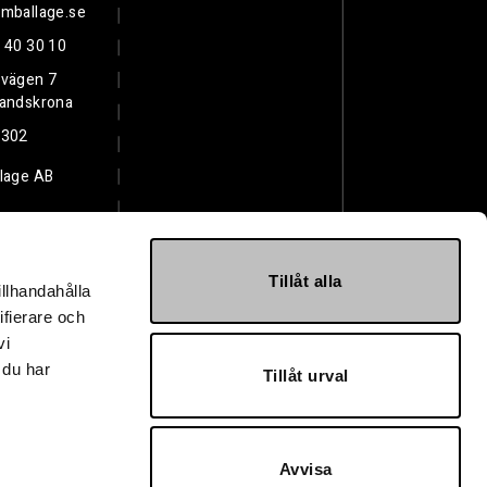
mballage.se
 40 30 10
svägen 7
Landskrona
3302
lage AB
Tillåt alla
illhandahålla
ifierare och
vi
 du har
Tillåt urval
Avvisa