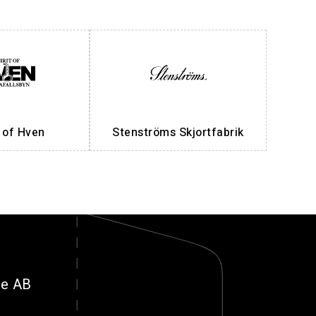
t of Hven
Stenströms Skjortfabrik
ge AB