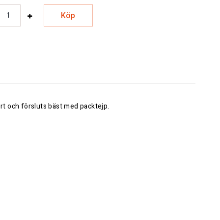
Köp
rt och försluts bäst med packtejp.