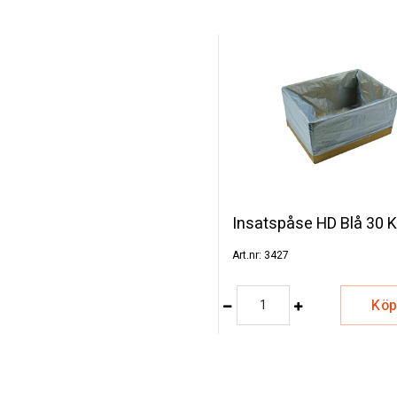
ll
Insatspåse HD Blå 30 
3427
Kö