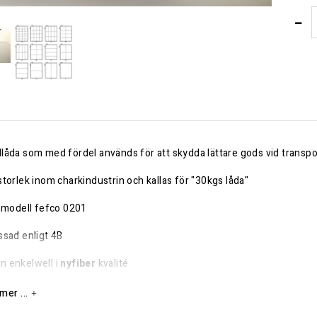
låda som med fördel används för att skydda lättare gods vid transpo
storlek inom charkindustrin och kallas för "30kgs låda"
a modell fefco 0201
ssad enligt 4B
 enkelwell i
nyfiber
kvalité
nt
mer ...