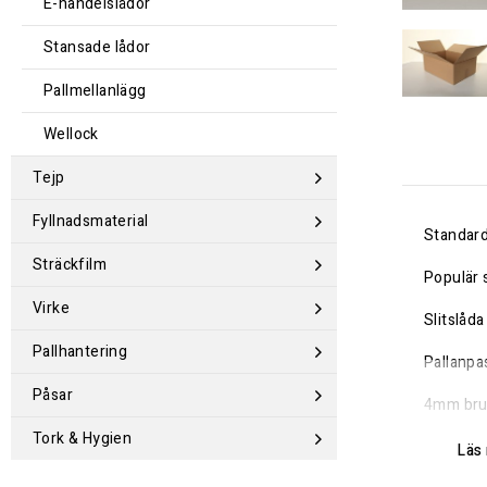
E-handelslådor
Stansade lådor
Pallmellanlägg
Wellock
Tejp
Fyllnadsmaterial
Standard
Sträckfilm
Populär 
Virke
Slitslåd
Pallhantering
Pallanpa
Påsar
4mm brun
Tork & Hygien
20 st/bu
Läs 