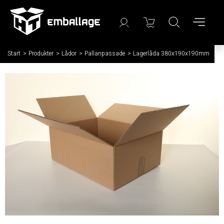
Start
/
Produkter
/
Lådor
/
Pallanpassade
/
Lagerlåda 380x190x190mm