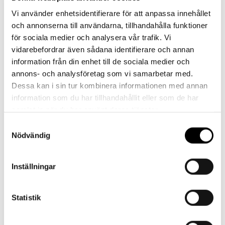
Vi använder enhetsidentifierare för att anpassa innehållet
Har du frågor eller behöver hjälp?
och annonserna till användarna, tillhandahålla funktioner
Vi finns här för dig!
för sociala medier och analysera vår trafik. Vi
vidarebefordrar även sådana identifierare och annan
Vår kundtjänst är tillgänglig Mån – Fre: 07:30 –
information från din enhet till de sociala medier och
16:30
annons- och analysföretag som vi samarbetar med.
Dessa kan i sin tur kombinera informationen med annan
Kontakt
information som du har tillhandahållit eller som de har
samlat in när du har använt deras tjänster.
Samtyckesval
Nödvändig
Referenser
Inställningar
Statistik