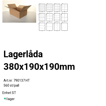
Lagerlåda
380x190x190mm
790137 HT
560 st/pall
Enhet
ST
I lager