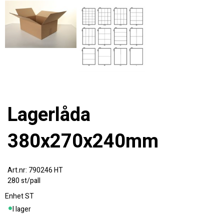
Lagerlåda
380x270x240mm
790246 HT
280 st/pall
Enhet
ST
I lager