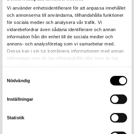
Vi använder enhetsidentifierare för att anpassa innehållet
Har du frågor eller behöver hjälp?
och annonserna till användarna, tillhandahålla funktioner
Vi finns här för dig!
för sociala medier och analysera vår trafik. Vi
vidarebefordrar även sådana identifierare och annan
Vår kundtjänst är tillgänglig Mån – Fre: 07:30 –
information från din enhet till de sociala medier och
16:30
annons- och analysföretag som vi samarbetar med.
Dessa kan i sin tur kombinera informationen med annan
Kontakt
information som du har tillhandahållit eller som de har
samlat in när du har använt deras tjänster.
Samtyckesval
Nödvändig
Referenser
Inställningar
Statistik