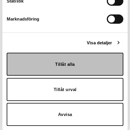
Statistik
Marknadsföring
Landskrona BoIS
Visa detaljer
Tillåt alla
Tillåt urval
Hemmakväll
Avvisa