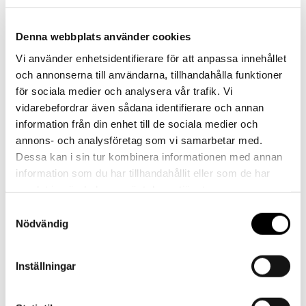
Denna webbplats använder cookies
Vi använder enhetsidentifierare för att anpassa innehållet
Kontakt
och annonserna till användarna, tillhandahålla funktioner
för sociala medier och analysera vår trafik. Vi
Har du frågor eller behöver hjälp?
vidarebefordrar även sådana identifierare och annan
Vi finns här för dig!
information från din enhet till de sociala medier och
annons- och analysföretag som vi samarbetar med.
Vår kundtjänst är tillgänglig Mån – Fre: 07:30 –
Dessa kan i sin tur kombinera informationen med annan
16:30
information som du har tillhandahållit eller som de har
samlat in när du har använt deras tjänster.
Kontakt
Samtyckesval
Nödvändig
Inställningar
Referenser