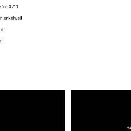
efco 0711
n enkelwell
nt
ll
Ha