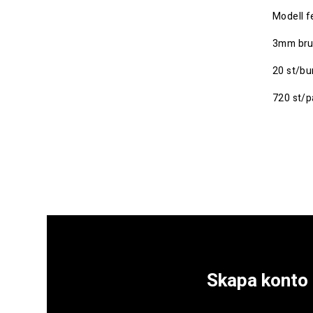
Modell f
3mm bru
20 st/bu
720 st/pa
Skapa konto