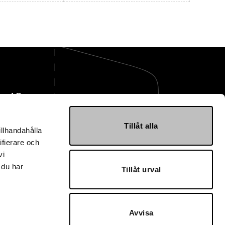
ge AB
mballage.se
Tillåt alla
illhandahålla
 40 30 10
ifierare och
vi
svägen 7
Landskrona
 du har
Tillåt urval
3302
lage AB
Avvisa