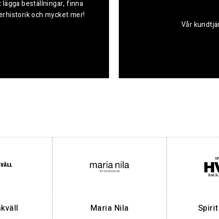
 lägga beställningar, finna
derhistorik och mycket mer!
Vår kundtjän
väll
Maria Nila
Spiri