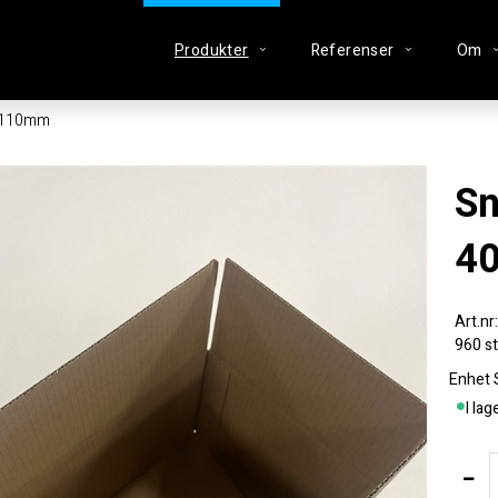
Produkter
Referenser
Om
x110mm
Snabbotten
4
960 st
Enhet
I lag