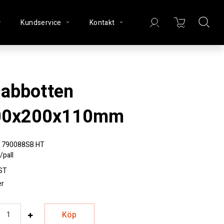
Kundservice
Kontakt
00x200x110mm
790088SB HT
/pall
ST
er
Köp