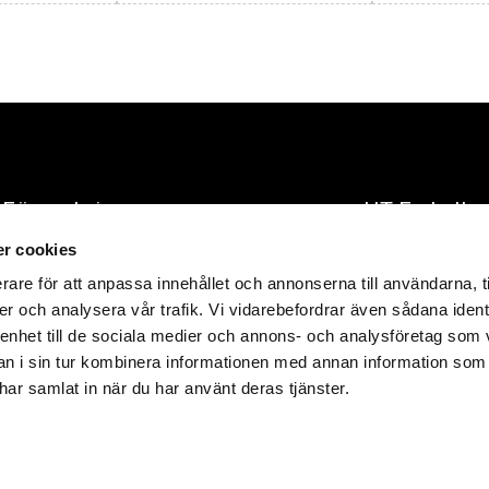
Förpackningar
HT Emballa
r cookies
E-post:
info@hte
tåliga och värdefulla
rare för att anpassa innehållet och annonserna till användarna, t
produkter
Telefon:
+46 418
er och analysera vår trafik. Vi vidarebefordrar även sådana ident
 enhet till de sociala medier och annons- och analysföretag som 
Adress:
Företag
261 51 
 i sin tur kombinera informationen med annan information som
e har samlat in när du har använt deras tjänster.
Org.nr:
556661-
© 2023 HT Embal
ppförandepolicy