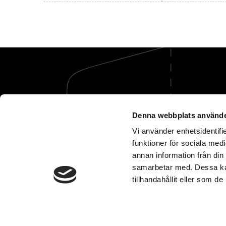
Denna webbplats använde
Vi tar hand om öm
Vi använder enhetsidentifie
funktioner för sociala medi
annan information från din
samarbetar med. Dessa kan
tillhandahållit eller som d
Dataskyddspolicy
U