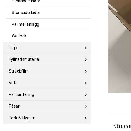
E-handelslådor
Stansade lådor
Pallmellanlägg
Wellock
Tejp
Fyllnadsmaterial
Sträckfilm
Virke
Pallhantering
Påsar
Tork & Hygien
Våra sna