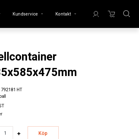
Kundservice
Kontakt
85x585x475mm
792181 HT
pall
ST
er
Köp