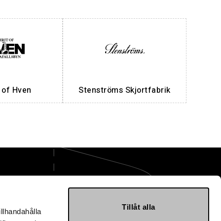
t of Hven
Stenströms Skjortfabrik
ge AB
Tillåt alla
illhandahålla