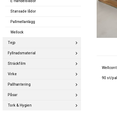
E-handelslådor
Stansade lådor
Pallmellanlägg
Wellock
Tejp
Fyllnadsmaterial
Sträckfilm
Wellcont
Virke
90 st/pal
Pallhantering
Påsar
Tork & Hygien