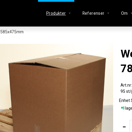
Produkter
Referenser
Om
5x585x475mm
Wellcontainer
7
95 st/
Enhet
I lag