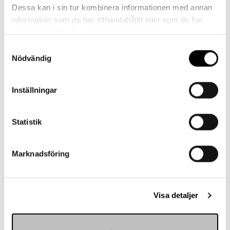
Referenser
Dessa kan i sin tur kombinera informationen med annan
information som du har tillhandahållit eller som de har
samlat in när du har använt deras tjänster.
Samtyckesval
Nödvändig
Landskrona BoIS
Inställningar
Statistik
Marknadsföring
Visa detaljer
Hemmakväll