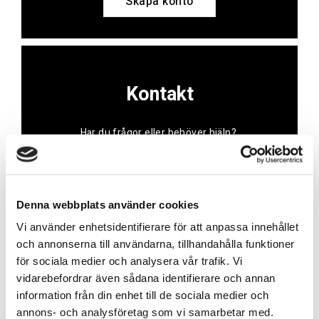
Skapa konto
Kontakt
Har du frågor eller behöver hjälp?
Vi finns här för dig!
Vår kundtjänst är tillgänglig Mån – Fre: 07:30 –
16:30
Denna webbplats använder cookies
Vi använder enhetsidentifierare för att anpassa innehållet
Kontakt
och annonserna till användarna, tillhandahålla funktioner
för sociala medier och analysera vår trafik. Vi
vidarebefordrar även sådana identifierare och annan
information från din enhet till de sociala medier och
annons- och analysföretag som vi samarbetar med.