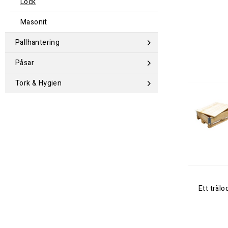
Lock
Masonit
Pallhantering
Påsar
Tork & Hygien
Ett träl