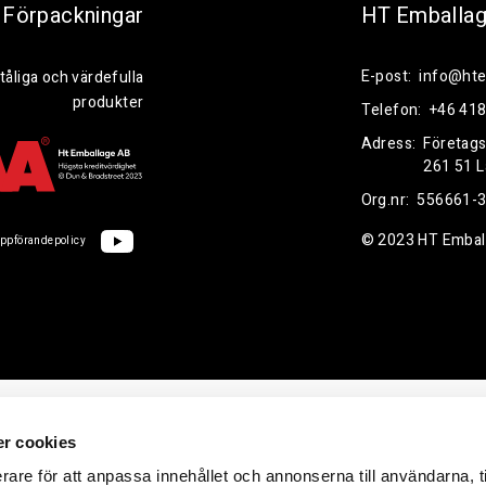
Förpackningar
HT Emballa
E-post:
info@hte
tåliga och värdefulla
produkter
Telefon:
+46 418
Adress:
Företag
261 51 
Org.nr:
556661-
© 2023 HT Embal
ppförandepolicy
r cookies
rare för att anpassa innehållet och annonserna till användarna, t