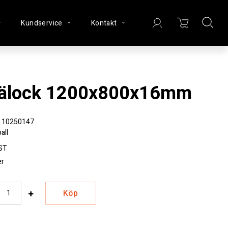
Kundservice
Kontakt
Trälock 1200x800x16mm
10250147
all
ST
er
Köp