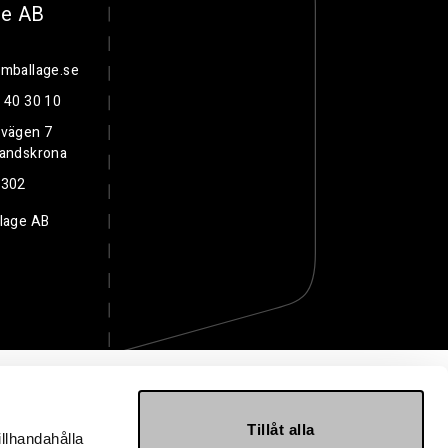
ge AB
mballage.se
 40 30 10
svägen 7
Landskrona
3302
lage AB
Tillåt alla
illhandahålla