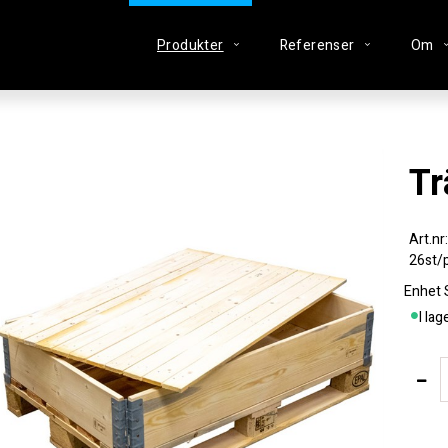
Produkter
Referenser
Om
26st/p
Enhet
I lag