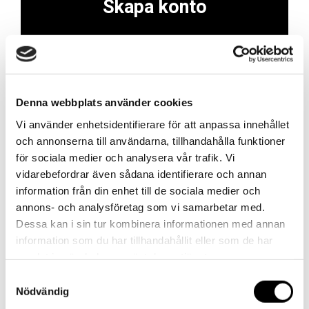
Skapa konto
Skapa ett företagskonto för att enkelt och
smidigt lägga beställningar, finna information om
produkter, se dina avtalspriser, orderhistorik och
mycket mer!
Denna webbplats använder cookies
Vi använder enhetsidentifierare för att anpassa innehållet
Skapa konto
och annonserna till användarna, tillhandahålla funktioner
för sociala medier och analysera vår trafik. Vi
vidarebefordrar även sådana identifierare och annan
information från din enhet till de sociala medier och
annons- och analysföretag som vi samarbetar med.
Kontakt
Dessa kan i sin tur kombinera informationen med annan
information som du har tillhandahållit eller som de har
Har du frågor eller behöver hjälp?
samlat in när du har använt deras tjänster.
Vi finns här för dig!
Samtyckesval
Nödvändig
Vår kundtjänst är tillgänglig Mån – Fre: 07:30 –