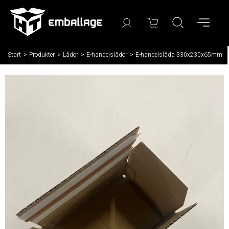
Start
/
Produkter
/
Lådor
/
E-handelslådor
/
E-handelslåda 330x230x65mm