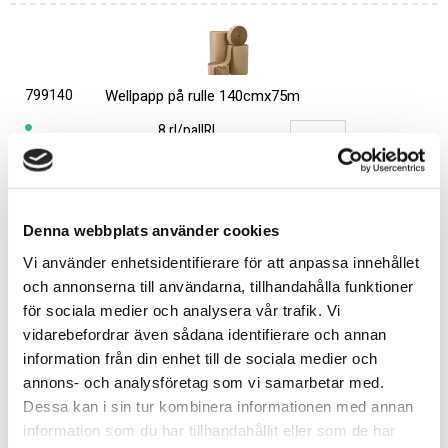
799140
Wellpapp på rulle 140cmx75m
8 rl/pall
RL
Köp
Denna webbplats använder cookies
Vi använder enhetsidentifierare för att anpassa innehållet
och annonserna till användarna, tillhandahålla funktioner
för sociala medier och analysera vår trafik. Vi
799160
Wellpapp på rulle 160cmx75m
vidarebefordrar även sådana identifierare och annan
information från din enhet till de sociala medier och
4 rl/pall
RL
annons- och analysföretag som vi samarbetar med.
Dessa kan i sin tur kombinera informationen med annan
information som du har tillhandahållit eller som de har
Köp