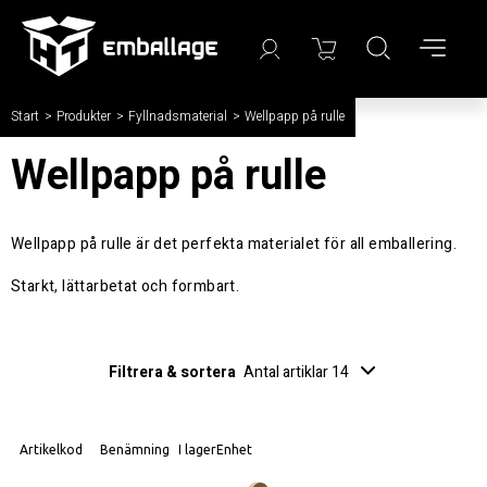
Start
/
Produkter
/
Fyllnadsmaterial
/
Wellpapp på rulle
Wellpapp på rulle
Wellpapp på rulle är det perfekta materialet för all emballering.
Starkt, lättarbetat och formbart.
Filtrera & sortera
Antal artiklar 14
Artikelkod
Benämning
I lager
Enhet