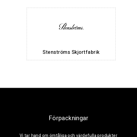
Stenströms Skjortfabrik
Förpackningar
Vi tar hand om ömtåliga och värdefulla produkter