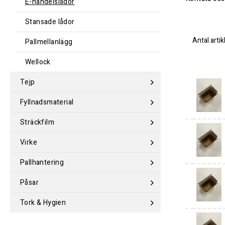
E-handelslådor
Stansade lådor
Antal artik
Pallmellanlägg
Wellock
Tejp
Fyllnadsmaterial
Sträckfilm
Virke
Pallhantering
Påsar
Tork & Hygien