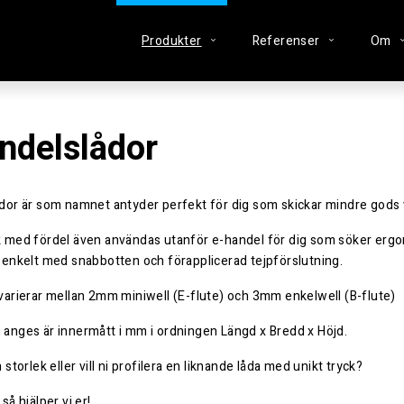
Produkter
Referenser
Om
ndelslådor
dor är som namnet antyder perfekt för dig som skickar mindre gods 
 med fördel även användas utanför e-handel för dig som söker ergono
 enkelt med snabbotten och förapplicerad tejpförslutning.
varierar mellan 2mm miniwell (E-flute) och 3mm enkelwell (B-flute)
anges är innermått i mm i ordningen Längd x Bredd x Höjd.
 storlek eller vill ni profilera en liknande låda med unikt tryck?
så hjälper vi er!