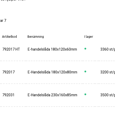
lar
7
Artikelkod
Benämning
I lager
792017 HT
E-handelslåda 180x120x60mm
3360 st/p
792017
E-Handelslåda 180x120x80mm
3200 st/p
792031
E-Handelslåda 230x160x85mm
3500 st/p