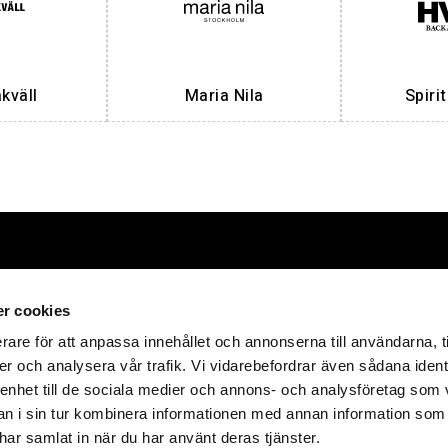
väll
Maria Nila
Spiri
Förpackningar
HT Emballa
r cookies
rare för att anpassa innehållet och annonserna till användarna, t
E-post:
info@hte
er och analysera vår trafik. Vi vidarebefordrar även sådana ident
tåliga och värdefulla
produkter
 enhet till de sociala medier och annons- och analysföretag som 
Telefon:
+46 418
 i sin tur kombinera informationen med annan information som
Adress:
Företag
e har samlat in när du har använt deras tjänster.