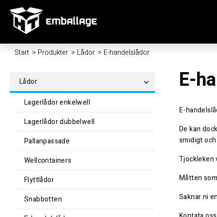
Start
/
Produkter
/
Lådor
/
E-handelslådor
E-ha
Lådor
Lagerlådor enkelwell
E-handelslå
Lagerlådor dubbelwell
De kan dock
smidigt och
Pallanpassade
Tjockleken 
Wellcontainers
Måtten som 
Flyttlådor
Saknar ni en
Snabbotten
Kontata oss 