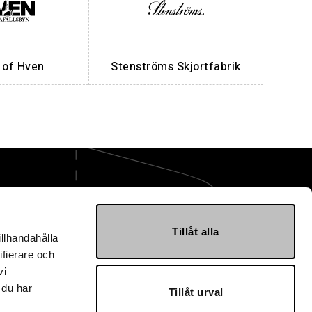
t of Hven
Stenströms Skjortfabrik
ge AB
Tillåt alla
illhandahålla
mballage.se
ifierare och
vi
 40 30 10
 du har
Tillåt urval
svägen 7