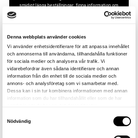
smidigt lägga beställningar, finna information om
produkter, se dina avtalspriser, orderhistorik och
mycket mer!
Skapa konto
Denna webbplats använder cookies
Vi använder enhetsidentifierare för att anpassa innehållet
och annonserna till användarna, tillhandahålla funktioner
för sociala medier och analysera vår trafik. Vi
vidarebefordrar även sådana identifierare och annan
Kontakt
information från din enhet till de sociala medier och
annons- och analysföretag som vi samarbetar med.
Dessa kan i sin tur kombinera informationen med annan
Har du frågor eller behöver hjälp?
information som du har tillhandahållit eller som de har
Vi finns här för dig!
samlat in när du har använt deras tjänster.
Vår kundtjänst är tillgänglig Mån – Fre: 07:30 –
Samtyckesval
16:30
Nödvändig
Kontakt