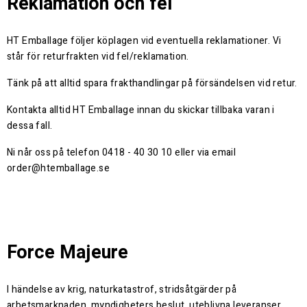
Reklamation och fel
HT Emballage följer köplagen vid eventuella reklamationer. Vi
står för returfrakten vid fel/reklamation.
Tänk på att alltid spara frakthandlingar på försändelsen vid retur.
Kontakta alltid HT Emballage innan du skickar tillbaka varan i
dessa fall.
Ni når oss på telefon 0418 - 40 30 10 eller via email
order@htemballage.se
Force Majeure
I händelse av krig, naturkatastrof, stridsåtgärder på
arbetsmarknaden, myndigheters beslut, uteblivna leveranser