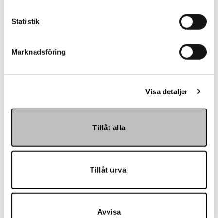
mycket mer!
Statistik
Skapa konto
Marknadsföring
Kontakt
Visa detaljer
Har du frågor eller behöver hjälp?
Tillåt alla
Vi finns här för dig!
Vår kundtjänst är tillgänglig Mån – Fre: 07:30 –
16:30
Tillåt urval
Kontakt
Avvisa