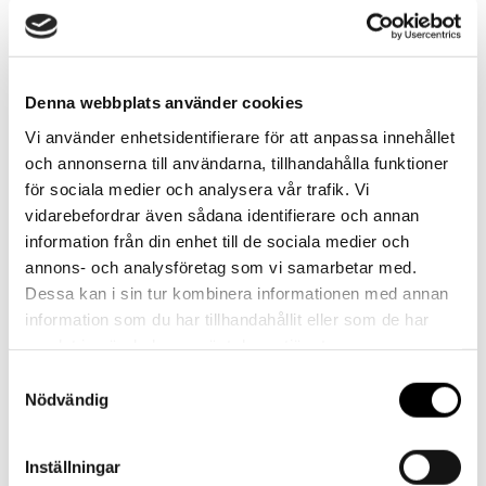
från det att HT Emballage har bekräftat din beställning via e-
post.
Orderhistorik
Denna webbplats använder cookies
Vi använder enhetsidentifierare för att anpassa innehållet
Dina tidigare ordrar kan du se under "Mitt konto". Om du klickar
och annonserna till användarna, tillhandahålla funktioner
på en order visas utförligare information, samt alla orderrader.
för sociala medier och analysera vår trafik. Vi
Du kan kopiera en order och ha som underlag när du vill handla på
vidarebefordrar även sådana identifierare och annan
nytt. Om du klickar på artikelkoden visas gjorda leveranser.
information från din enhet till de sociala medier och
annons- och analysföretag som vi samarbetar med.
Dessa kan i sin tur kombinera informationen med annan
information som du har tillhandahållit eller som de har
samlat in när du har använt deras tjänster.
Skapa konto
Samtyckesval
Nödvändig
Skapa ett företagskonto för att enkelt och
smidigt lägga beställningar, finna information om
Inställningar
produkter, se dina avtalspriser, orderhistorik och