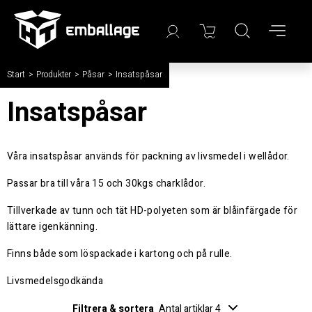
Start
/
Produkter
/
Påsar
/
Insatspåsar
Insatspåsar
Våra insatspåsar används för packning av livsmedel i wellådor.
Passar bra till våra 15 och 30kgs charklådor.
Tillverkade av tunn och tät HD-polyeten som är blåinfärgade för
lättare igenkänning.
Finns både som löspackade i kartong och på rulle.
Livsmedelsgodkända
Filtrera & sortera
Antal artiklar 4