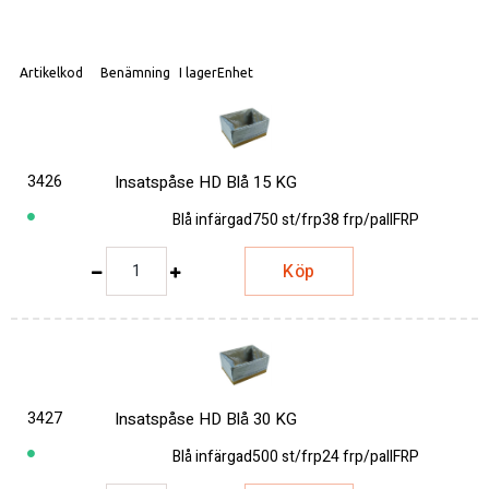
Artikelkod
Benämning
I lager
Enhet
3426
Insatspåse HD Blå 15 KG
Blå infärgad
750 st/frp
38 frp/pall
FRP
Köp
3427
Insatspåse HD Blå 30 KG
Blå infärgad
500 st/frp
24 frp/pall
FRP