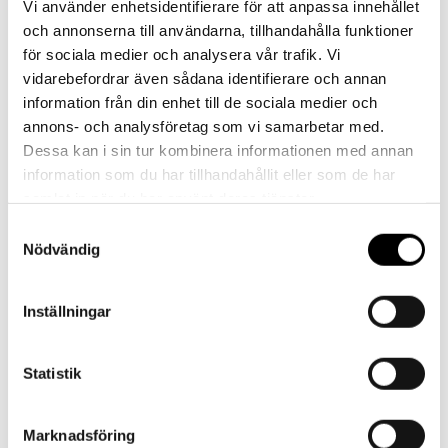
Vi använder enhetsidentifierare för att anpassa innehållet
och annonserna till användarna, tillhandahålla funktioner
för sociala medier och analysera vår trafik. Vi
vidarebefordrar även sådana identifierare och annan
Skapa konto
information från din enhet till de sociala medier och
annons- och analysföretag som vi samarbetar med.
Dessa kan i sin tur kombinera informationen med annan
Skapa ett företagskonto för att enkelt och
information som du har tillhandahållit eller som de har
smidigt lägga beställningar, finna information om
samlat in när du har använt deras tjänster.
produkter, se dina avtalspriser, orderhistorik och
mycket mer!
Samtyckesval
Nödvändig
Skapa konto
Inställningar
Statistik
Kontakt
Marknadsföring