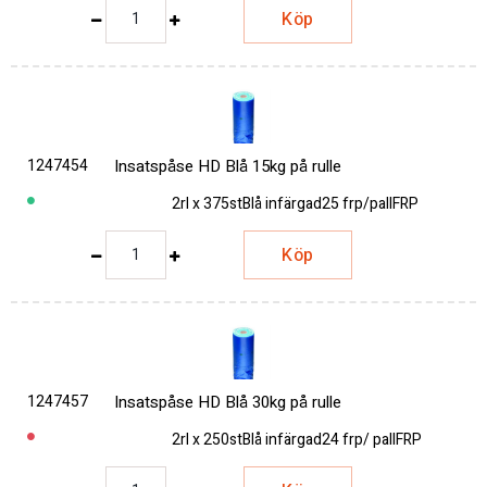
Köp
1247454
Insatspåse HD Blå 15kg på rulle
2rl x 375st
Blå infärgad
25 frp/pall
FRP
Köp
1247457
Insatspåse HD Blå 30kg på rulle
2rl x 250st
Blå infärgad
24 frp/ pall
FRP