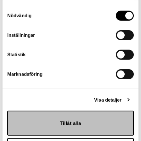
Kontakt
Samtyckesval
Nödvändig
Har du frågor eller behöver hjälp?
Vi finns här för dig!
Inställningar
Vår kundtjänst är tillgänglig Mån – Fre: 07:30 –
16:30
Statistik
Kontakt
Marknadsföring
Visa detaljer
Referenser
Tillåt alla