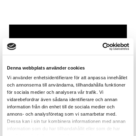
Skapa konto
Skapa ett företagskonto för att enkelt och
Denna webbplats använder cookies
smidigt lägga beställningar, finna information om
produkter, se dina avtalspriser, orderhistorik och
Vi använder enhetsidentifierare för att anpassa innehållet
mycket mer!
och annonserna till användarna, tillhandahålla funktioner
för sociala medier och analysera vår trafik. Vi
Skapa konto
vidarebefordrar även sådana identifierare och annan
information från din enhet till de sociala medier och
annons- och analysföretag som vi samarbetar med.
Dessa kan i sin tur kombinera informationen med annan
information som du har tillhandahållit eller som de har
samlat in när du har använt deras tjänster.