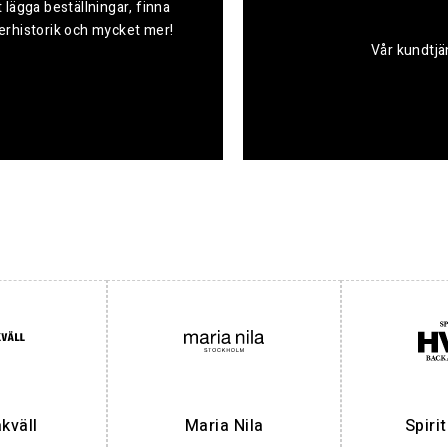
 lägga beställningar, finna
derhistorik och mycket mer!
Vår kundtjän
väll
Maria Nila
Spiri