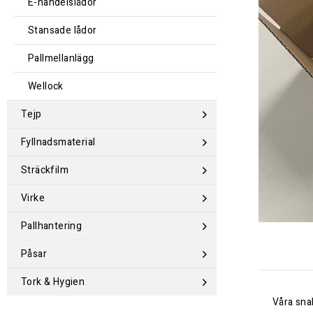
E-handelslådor
Stansade lådor
Pallmellanlägg
Wellock
Tejp
Fyllnadsmaterial
Sträckfilm
Virke
Pallhantering
Påsar
Tork & Hygien
Våra sna