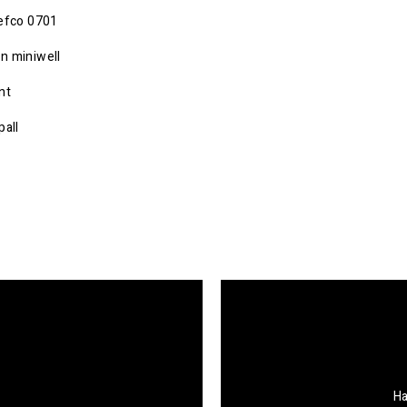
efco 0701
n miniwell
nt
pall
Ha