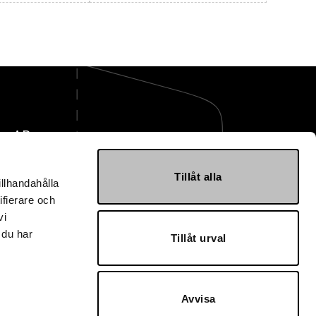
ge AB
mballage.se
Tillåt alla
illhandahålla
 40 30 10
ifierare och
vi
svägen 7
Landskrona
 du har
Tillåt urval
3302
lage AB
Avvisa