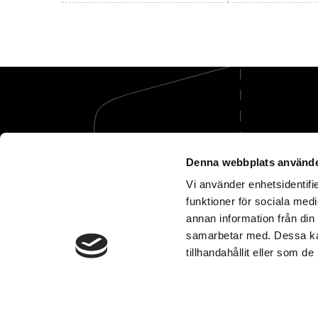
Denna webbplats använde
Vi tar hand om öm
Vi använder enhetsidentifie
funktioner för sociala medi
annan information från din
samarbetar med. Dessa kan
tillhandahållit eller som d
Dataskyddspolicy
U