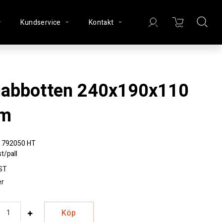
Kundservice
Kontakt
m
792050 HT
t/pall
ST
er
Köp