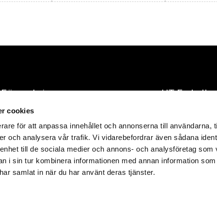
Förpackningar
HT Emballa
r cookies
E-post:
info@hte
tåliga och värdefulla
rare för att anpassa innehållet och annonserna till användarna, t
produkter
Telefon:
+46 418
er och analysera vår trafik. Vi vidarebefordrar även sådana ident
 enhet till de sociala medier och annons- och analysföretag som 
Adress:
Företag
261 51 
 i sin tur kombinera informationen med annan information som
e har samlat in när du har använt deras tjänster.
Org.nr:
556661-
© 2023 HT Embal
ppförandepolicy