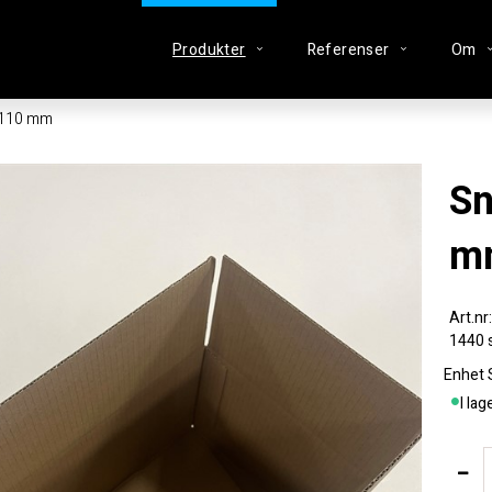
Produkter
Referenser
Om
x110 mm
Snabbotten 240x190x110
m
1440 s
Enhet
I lag