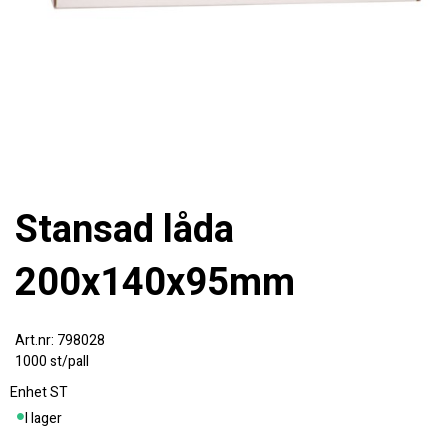
Stansad låda
200x140x95mm
798028
1000 st/pall
Enhet
ST
I lager