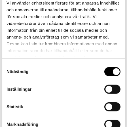
Vi använder enhetsidentifierare för att anpassa innehållet
Vår kundtjänst är tillgänglig Mån – Fre: 07:30 –
och annonserna till användarna, tillhandahålla funktioner
16:30
för sociala medier och analysera vår trafik. Vi
vidarebefordrar även sådana identifierare och annan
Kontakt
information från din enhet till de sociala medier och
annons- och analysföretag som vi samarbetar med.
Dessa kan i sin tur kombinera informationen med annan
information som du har tillhandahållit eller som de har
samlat in när du har använt deras tjänster.
Samtyckesval
Referenser
Nödvändig
Inställningar
Statistik
Landskrona BoIS
Marknadsföring