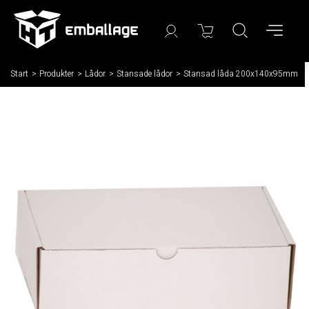
Start
/
Produkter
/
Lådor
/
Stansade lådor
/
Stansad låda 200x140x95mm