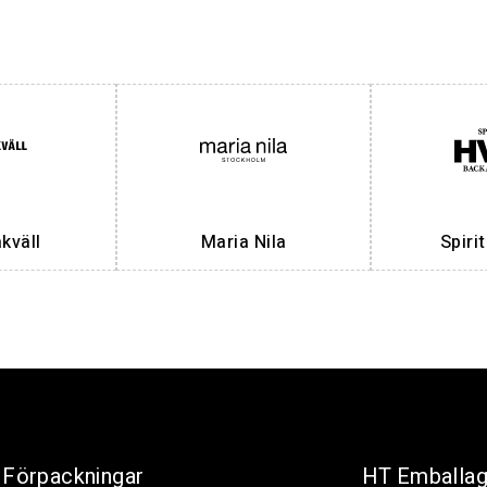
väll
Maria Nila
Spiri
Förpackningar
HT Emballa