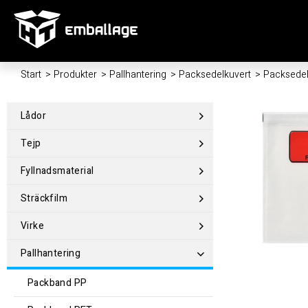
Start
/
Produkter
/
Pallhantering
/
Packsedelkuvert
/
Packsedel
Lådor
Tejp
Fyllnadsmaterial
Sträckfilm
Virke
Pallhantering
Packband PP