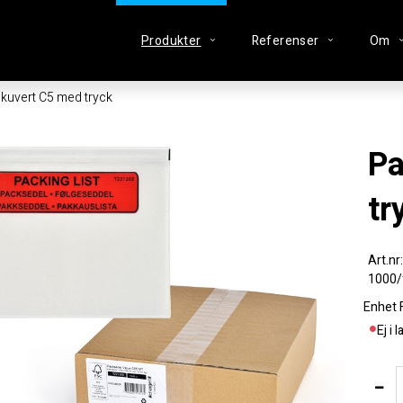
Produkter
Referenser
Om
kuvert C5 med tryck
Packsedelkuvert C5 med
tr
1000/
Enhet
Ej i 