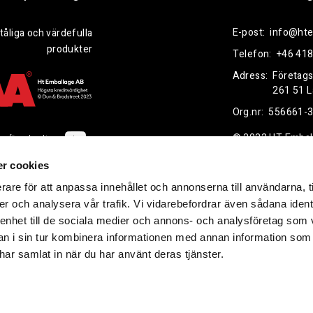
E-post:
info@hte
tåliga och värdefulla
produkter
Telefon:
+46 418
Adress:
Företag
261 51 
Org.nr:
556661-
© 2023 HT Embal
ppförandepolicy
r cookies
rare för att anpassa innehållet och annonserna till användarna, t
er och analysera vår trafik. Vi vidarebefordrar även sådana ident
 enhet till de sociala medier och annons- och analysföretag som 
 i sin tur kombinera informationen med annan information som
e har samlat in när du har använt deras tjänster.