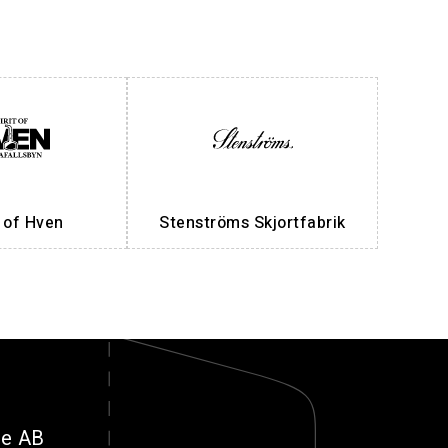
t of Hven
Stenströms Skjortfabrik
ge AB