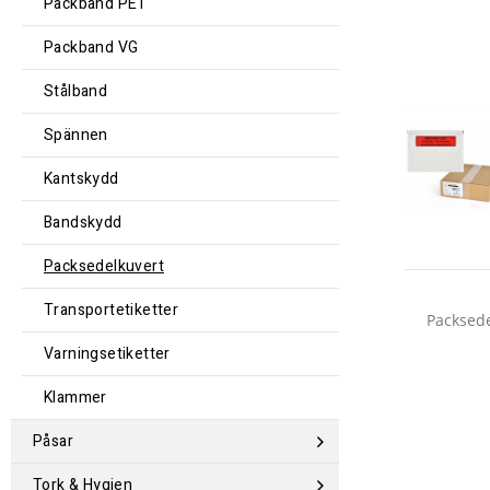
Packband PET
Packband VG
Stålband
Spännen
Kantskydd
Bandskydd
Packsedelkuvert
Transportetiketter
Packsede
Varningsetiketter
Klammer
Påsar
Tork & Hygien