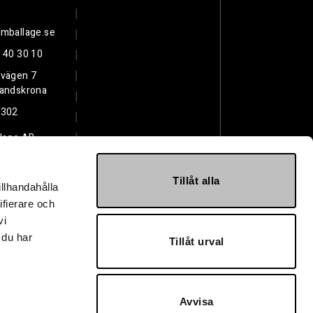
mballage.se
 40 30 10
svägen 7
Landskrona
3302
lage AB
Tillåt alla
illhandahålla
ifierare och
vi
 du har
Tillåt urval
Avvisa