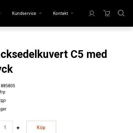
Kundservice
Kontakt
yck
885805
frp
FRP
lager
Köp