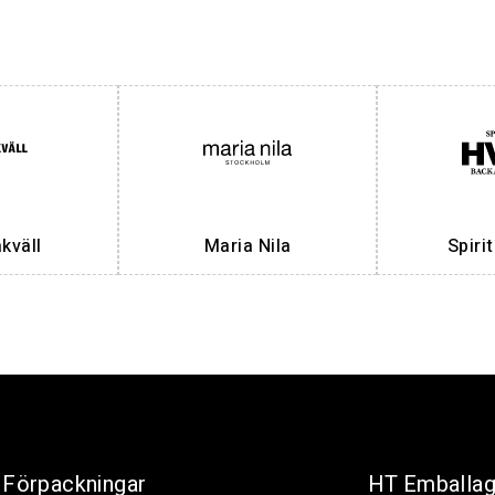
väll
Maria Nila
Spiri
Förpackningar
HT Emballa