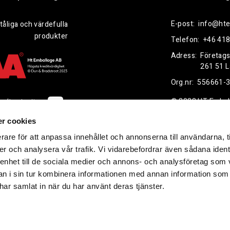
E-post:
info@hte
tåliga och värdefulla
produkter
Telefon:
+46 418
Adress:
Företag
261 51 
Org.nr:
556661-
© 2023 HT Embal
ppförandepolicy
r cookies
rare för att anpassa innehållet och annonserna till användarna, t
er och analysera vår trafik. Vi vidarebefordrar även sådana ident
 enhet till de sociala medier och annons- och analysföretag som 
 i sin tur kombinera informationen med annan information som
e har samlat in när du har använt deras tjänster.