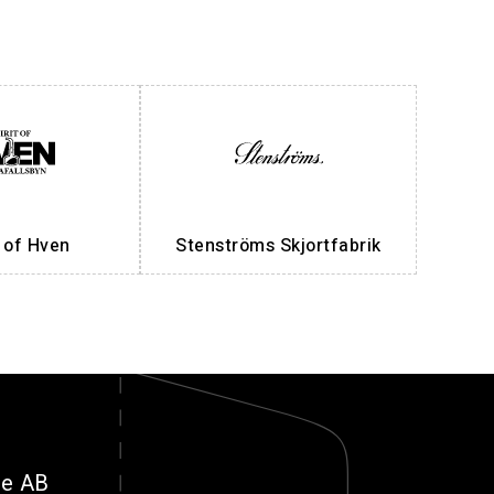
t of Hven
Stenströms Skjortfabrik
ge AB