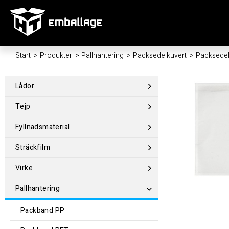
Start
/
Produkter
/
Pallhantering
/
Packsedelkuvert
/
Packsedel
Lådor
Tejp
Fyllnadsmaterial
Sträckfilm
Virke
Pallhantering
Packband PP