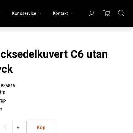
Kundservice
Kontakt
yck
885816
frp
FRP
er
Köp