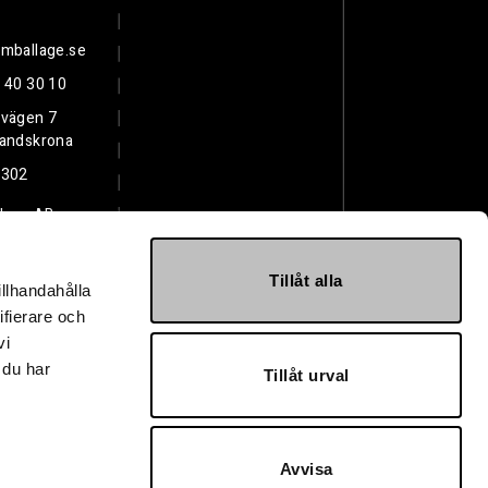
mballage.se
 40 30 10
svägen 7
Landskrona
3302
lage AB
Tillåt alla
illhandahålla
ifierare och
vi
 du har
Tillåt urval
Avvisa