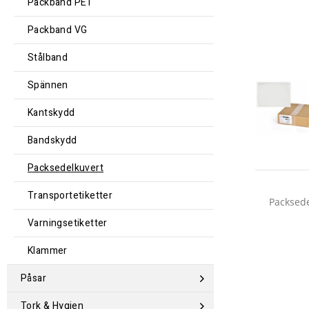
Packband PET
Packband VG
Stålband
Spännen
Kantskydd
Bandskydd
Packsedelkuvert
Transportetiketter
Packsede
Varningsetiketter
Klammer
Påsar
Tork & Hygien