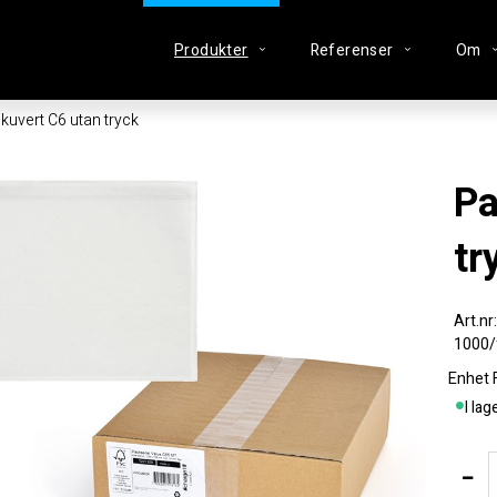
Produkter
Referenser
Om
kuvert C6 utan tryck
Packsedelkuvert C6 utan
tr
1000/
Enhet
I lag