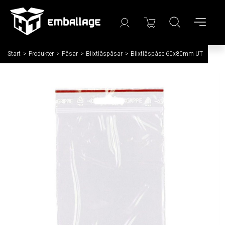
Start
/
Produkter
/
Påsar
/
Blixtlåspåsar
/
Blixtlåspåse 60x80mm UT