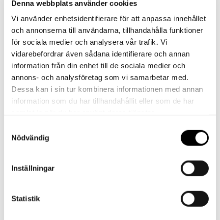
Denna webbplats använder cookies
Kontakt
Vi använder enhetsidentifierare för att anpassa innehållet
och annonserna till användarna, tillhandahålla funktioner
Har du frågor eller behöver hjälp?
för sociala medier och analysera vår trafik. Vi
Vi finns här för dig!
vidarebefordrar även sådana identifierare och annan
Vår kundtjänst är tillgänglig Mån – Fre: 07:30 –
information från din enhet till de sociala medier och
16:30
annons- och analysföretag som vi samarbetar med.
Dessa kan i sin tur kombinera informationen med annan
Kontakt
information som du har tillhandahållit eller som de har
samlat in när du har använt deras tjänster.
Samtyckesval
Nödvändig
Inställningar
Referenser
Statistik