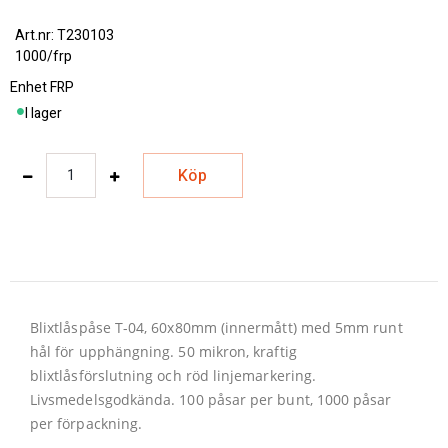
T230103
1000/frp
Enhet
FRP
I lager
Köp
Blixtlåspåse T-04, 60x80mm (innermått) med 5mm runt
hål för upphängning. 50 mikron, kraftig
blixtlåsförslutning och röd linjemarkering.
Livsmedelsgodkända. 100 påsar per bunt, 1000 påsar
per förpackning.