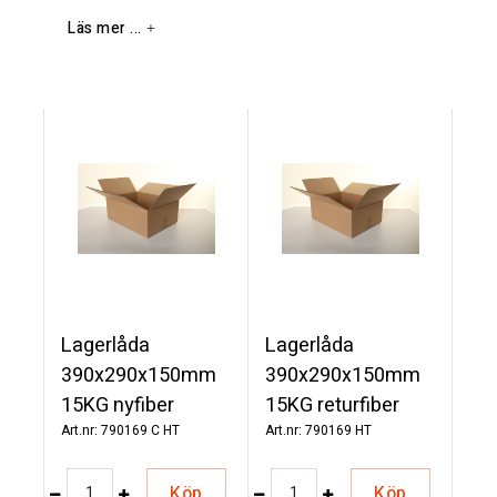
Läs mer ...
2rl x 375st/frp
25 frp/pall
Livsmedelsgodkända
Lagerlåda
Lagerlåda
390x290x150mm
390x290x150mm
15KG nyfiber
15KG returfiber
790169 C HT
790169 HT
Köp
Köp