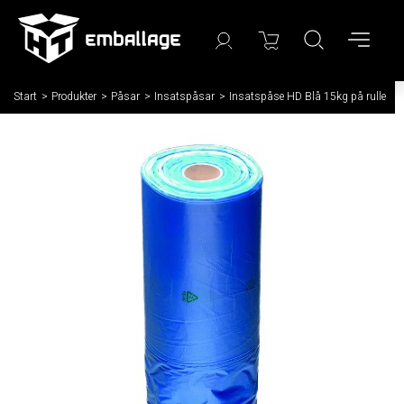
Start
/
Produkter
/
Påsar
/
Insatspåsar
/
Insatspåse HD Blå 15kg på rulle