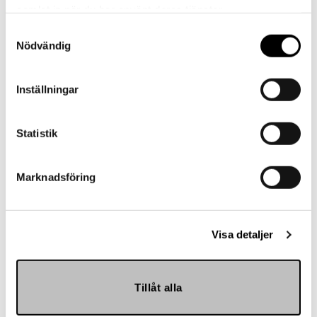
samlat in när du har använt deras tjänster.
Kontakt
Samtyckesval
Nödvändig
Har du frågor eller behöver hjälp?
Vi finns här för dig!
Inställningar
Vår kundtjänst är tillgänglig Mån – Fre: 07:30 –
16:30
Statistik
Kontakt
Marknadsföring
Visa detaljer
Referenser
Tillåt alla