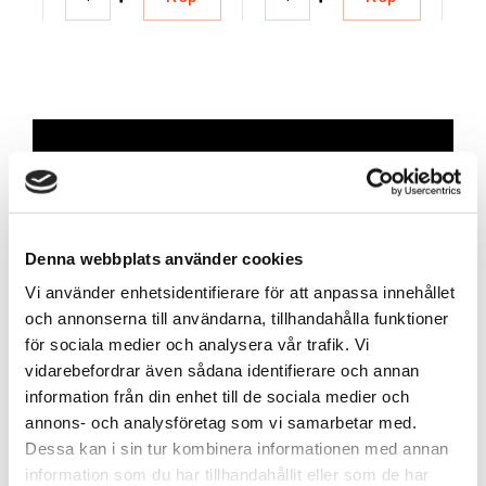
Skapa konto
Skapa ett företagskonto för att enkelt och
Denna webbplats använder cookies
smidigt lägga beställningar, finna information om
Vi använder enhetsidentifierare för att anpassa innehållet
produkter, se dina avtalspriser, orderhistorik och
och annonserna till användarna, tillhandahålla funktioner
mycket mer!
för sociala medier och analysera vår trafik. Vi
vidarebefordrar även sådana identifierare och annan
Skapa konto
information från din enhet till de sociala medier och
annons- och analysföretag som vi samarbetar med.
Dessa kan i sin tur kombinera informationen med annan
information som du har tillhandahållit eller som de har