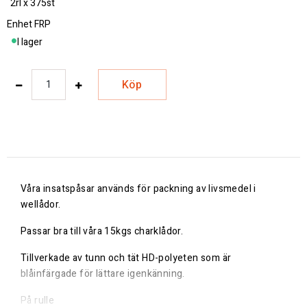
2rl x 375st
Enhet
FRP
I lager
Köp
Våra insatspåsar används för packning av livsmedel i
wellådor.
Passar bra till våra 15kgs charklådor.
Tillverkade av tunn och tät HD-polyeten som är
blåinfärgade för lättare igenkänning.
På rulle